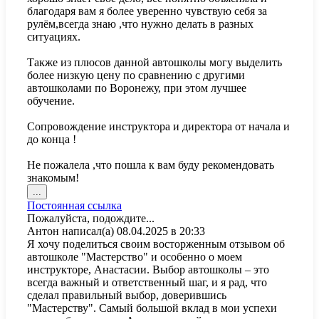
благодаря вам я более уверенно чувствую себя за
рулëм,всегда знаю ,что нужно делать в разных
ситуациях.
Также из плюсов данной автошколы могу выделить
более низкую цену по сравнению с другими
автошколами по Воронежу, при этом лучшее
обучение.
Сопровождение инструктора и директора от начала и
до конца !
Не пожалела ,что пошла к вам буду рекомендовать
знакомым!
Переключить
...
этот
Постоянная ссылка
метабокс
Пожалуйста, подождите...
в
Антон
написал(а)
08.04.2025
в
20:33
другое
Я хочу поделиться своим восторженным отзывом об
состояние.
автошколе "Мастерство" и особенно о моем
инструкторе, Анастасии. Выбор автошколы – это
всегда важный и ответственный шаг, и я рад, что
сделал правильный выбор, доверившись
"Мастерству". Самый большой вклад в мои успехи