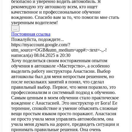
безопасно и уверенно водить автомобиль. Я
рекомендую эту автошколу всем, кто ищет
качественное и профессиональное обучение
вождению. Спасибо вам за то, что помогли мне стать
уверенным водителем!
Переключить
...
этот
Постоянная ссылка
метабокс
Пожалуйста, подождите...
в
https://myaccount.google.com/?
другое
utm_source=OGB&utm_medium=app#:~:text=-,,-!
состояние.
написал(а)
08.04.2025
в
20:30
Хочу поделиться своим восторженным опытом
обучения в автошколе «Мастерство», а особенно
выделить работу инструктора Анастасии. Выбор
автошколы был для меня непростым решением, но
после нескольких занятий я понял, что сделал
правильный выбор. Первое, что меня поразило, это
профессионализм и системный подход к обучению.
Самым ценным в моем обучении стало практическое
вождение с Анастасией. Это инструктор от Бога! Ее
терпение, спокойствие и умение объяснять сложные
вещи простым языком просто поражают. Анастасия
не просто учила меня управлять автомобилем, она
учила меня думать на дороге, предвидеть ситуации и
принимать правильные решения. Она очень