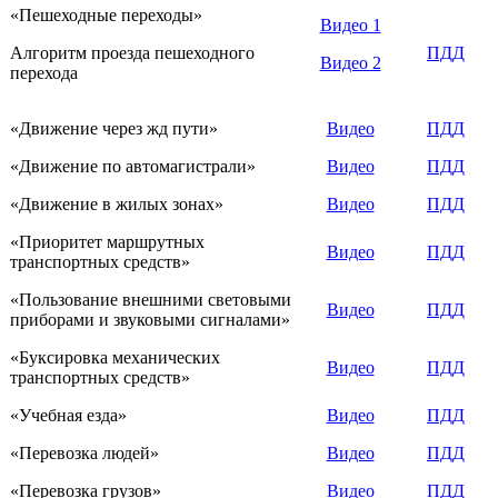
«Пешеходные переходы»
Видео 1
Алгоритм проезда пешеходного
ПДД
Видео 2
перехода
«Движение через жд пути»
Видео
ПДД
«Движение по автомагистрали»
Видео
ПДД
«Движение в жилых зонах»
Видео
ПДД
«Приоритет маршрутных
Видео
ПДД
транспортных средств»
«Пользование внешними световыми
Видео
ПДД
приборами и звуковыми сигналами»
«Буксировка механических
Видео
ПДД
транспортных средств»
«Учебная езда»
Видео
ПДД
«Перевозка людей»
Видео
ПДД
«Перевозка грузов»
Видео
ПДД