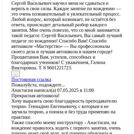
Сергей Васильевич научил меня не сдаваться и
верить в свои силы. Каждое занятие по вождению —
это очень познавательный и увлекательный процесс.
Любой вопрос, который возникает, не остаётся без
ответа, происходит детальный разбор каждого
занятия. Мне очень повезло, что со мной занимается
такой педагог. Сергей Васильевич, Вы самый лучший
педагог по вождению! Спасибо Вам! Спасибо
автошколе «Мастерство» — Вы профессионалы
своего дела и лучшая автошкола в нашем городе!
Процветания Вам, успехов, способных и
благодарных учеников! С уважением, Галина
Викторовна. Т. 8 9601221723.
Переключить
...
этот
Постоянная ссылка
метабокс
Пожалуйста, подождите...
в
Анастасия
написал(а)
07.05.2025
в
11:00
другое
Прекрасная автошкола!
состояние.
Хочу выразить свою благодарность преподавателю
теории- Геннадию Евгеньевичу, с которым я не
заучила теорию, а поняла и без труда применяю на
практике.
Также спасибо моему инструктору - Анастасии, на
вождение нравилось ходить с первого занятия, очень
хорошо знает своё дело, всë понятно объясняла и