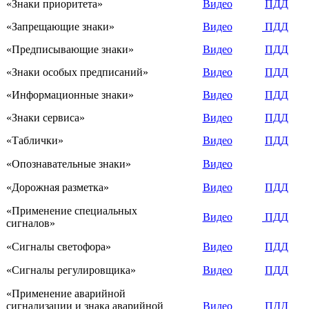
«Знаки приоритета»
Видео
ПДД
«Запрещающие знаки»
Видео
ПДД
«Предписывающие знаки»
Видео
ПДД
«Знаки особых предписаний»
Видео
ПДД
«Информационные знаки»
Видео
ПДД
«Знаки сервиса»
Видео
ПДД
«Таблички»
Видео
ПДД
«Опознавательные знаки»
Видео
«Дорожная разметка»
Видео
ПДД
«Применение специальных
Видео
ПДД
сигналов»
«Сигналы светофора»
Видео
ПДД
«Сигналы регулировщика»
Видео
ПДД
«Применение аварийной
сигнализации и знака аварийной
Видео
ПДД