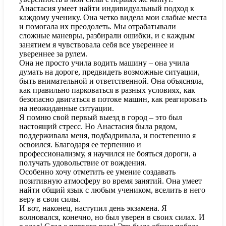
Анастасия умеет найти индивидуальный подход к
каждому ученику. Она четко видела мои слабые места
и помогала их преодолеть. Мы отрабатывали
сложные маневры, разбирали ошибки, и с каждым
занятием я чувствовала себя все увереннее и
увереннее за рулем.
Она не просто учила водить машину – она учила
думать на дороге, предвидеть возможные ситуации,
быть внимательной и ответственной. Она объясняла,
как правильно парковаться в разных условиях, как
безопасно двигаться в потоке машин, как реагировать
на неожиданные ситуации.
Я помню свой первый выезд в город – это был
настоящий стресс. Но Анастасия была рядом,
поддерживала меня, подбадривала, и постепенно я
освоился. Благодаря ее терпению и
профессионализму, я научился не бояться дороги, а
получать удовольствие от вождения.
Особенно хочу отметить ее умение создавать
позитивную атмосферу во время занятий. Она умеет
найти общий язык с любым учеником, вселить в него
веру в свои силы.
И вот, наконец, наступил день экзамена. Я
волновался, конечно, но был уверен в своих силах. И