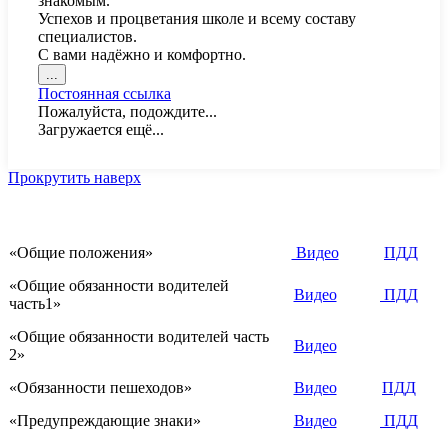
знакомым.
Успехов и процветания школе и всему составу
специалистов.
С вами надёжно и комфортно.
Переключить
...
этот
Постоянная ссылка
метабокс
Пожалуйста, подождите...
в
Загружается ещё...
другое
состояние.
Прокрутить наверх
«Общие положения»
Видео
ПДД
«Общие обязанности водителей
Видео
ПДД
часть1»
«Общие обязанности водителей часть
Видео
2»
«Обязанности пешеходов»
Видео
ПДД
«Предупреждающие знаки»
Видео
ПДД