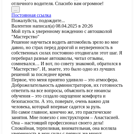
отличного водителя. Спасибо вам огромное!
Переключить
...
этот
Постоянная ссылка
метабокс
Пожалуйста, подождите...
в
Валентин
написал(а)
08.04.2025
в
20:26
другое
Мой путь к уверенному вождению с автошколой
состояние.
"Мастерство"
Решение научиться водить автомобиль зрело во мне
давно, но страх перед дорогой и неуверенность в
собственных силах постоянно отодвигали этот шаг. Я
перебирал разные автошколы, читал отзывы,
сомневался… И вот, по совету знакомой, обратился в
"Мастерство". И, знаете, это было одно из лучших
решений за последнее время.
Первое, что меня приятно удивило – это атмосфера.
Доброжелательность администраторов, их готовность
ответить на все вопросы, объяснить все нюансы
обучения – это создало ощущение комфорта и
безопасности. А это, поверьте, очень важно для
человека, который впервые садится за руль.
Но самое главное, конечно же, это практические
занятия. Мне повезло с инструктором – Анастасией.
Она – настоящий профессионал своего дела!
Спокойная, терпеливая, внимательная, она вселяла
уверенность в мои силы с первых же минут.