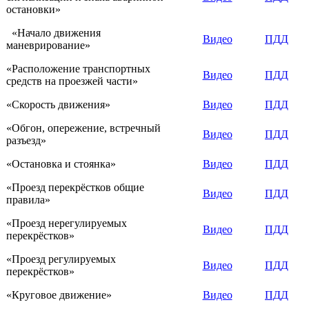
остановки»
«Начало движения
Видео
ПДД
маневрирование»
«Расположение транспортных
Видео
ПДД
средств на проезжей части»
«Скорость движения»
Видео
ПДД
«Обгон, опережение, встречный
Видео
ПДД
разъезд»
«Остановка и стоянка»
Видео
ПДД
«Проезд перекрёстков общие
Видео
ПДД
правила»
«Проезд нерегулируемых
Видео
ПДД
перекрёстков»
«Проезд регулируемых
Видео
ПДД
перекрёстков»
«Круговое движение»
Видео
ПДД