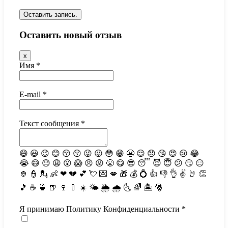
Оставить новый отзыв
Скрыть
x
эту
Имя
*
форму.
E-mail
*
Текст сообщения
*
😄
😃
😉
😊
😚
😗
😜
😛
😳
😁
😬
😌
😞
😘
😍
😢
😂
😭
😅
😓
😩
😮
😱
😠
😡
😤
😋
😎
😴
😈
😇
😕
😏
😑
👲
👮
💂
👶
❤
💔
💕
💘
💌
💋
🎁
💰
💍
👍
👎
👌
✌️
🤘
👏
🎵
☕️
🍵
🍺
🍷
🍼
☀️
🌤
🌦
🌧
🌜
🌈
🏝
🎅
Я принимаю Политику Конфиденциальности
*