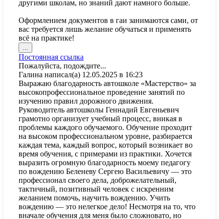
другими школам, но знаний дают намного больше.
Оформлением документов в гаи занимаются сами, от
вас требуется лишь желание обучаться и применять
всё на практике!
Переключить
...
этот
Постоянная ссылка
метабокс
Пожалуйста, подождите...
в
Галина
написал(а)
12.05.2025
в
16:23
другое
Выражаю благодарность автошколе «Мастерство» за
состояние.
высокопрофессиональное проведение занятий по
изучению правил дорожного движения.
Руководитель автошколы Геннадий Евгеньевич
грамотно организует учебный процесс, вникая в
проблемы каждого обучаемого. Обучение проходит
на высоком профессиональном уровне, разбирается
каждая тема, каждый вопрос, который возникает во
время обучения, с примерами из практики. Хочется
выразить огромную благодарность моему педагогу
по вождению Беленеву Сергею Васильевичу — это
профессионал своего дела, доброжелательный,
тактичный, позитивный человек с искренним
желанием помочь, научить вождению. Учить
вождению — это нелегкое дело! Несмотря на то, что
вначале обучения для меня было сложновато, но