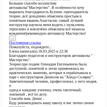
Большое спасибо коллективу
состояние.
автошколы"Мастерство". В особенности хочу
выразить благодарность Ксении -преподаватель
теории ,всё доходчиво объясняла простым и
понятным языком.Анастасия- самый лучший
инструктор научила меня водить с нуля,очень
терпеливо и вовлечёно объясняла всё нюансы
вождения!рекомендую автошколу Мастерство!
Переключить
...
этот
Постоянная ссылка
метабокс
Пожалуйста, подождите...
в
Елена
написал(а)
18.03.2025
в
22:36
другое
Благодарю педагогов и инструкторов автошколы "
состояние.
Мастерство".
Теория при подаче Геннадия Евгеньевича была
доступной, понятной и легко применялась на
практических занятиях, которые я отрабатывала в
паре с инструктором Денисом на "Хондэ Солярис".
Замечательный человек, профессионал, у него индив.
п
одход к каждому ученику, очень тактичный,
лояльный , всё по делу.
Спасибо вам, Денис .
Буду рекомендовать вашу школу и вас лично своим