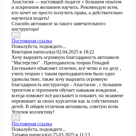
Анастасия — настоящий педагог с большим опытом
и искренним желанием научить. Рекомендую всем,
кто хочет не просто получить права, а действительно
научиться водить!
Спасибо автошколе за такого замечательного
инструктора!
Переключить
...
этот
Постоянная ссылка
метабокс
Пожалуйста, подождите...
в
Виктория
написал(а)
02.04.2025
в
18:22
другое
Хочу выразить огромную благодарность автошколе
состояние.
"Мастерство" . Преподаватель теории Генадий
Евгеньевич объясняет отлично, всë четко и по делу ,
учить теорию с таким преподавателем было одно
удовольствие, также хочу выразить огромную
благодарность инструктору - Анастасии , с большим
трепетом и терпением обучает навыкам вождения ,
всегда поможет всë расскажет и покажет, на экзамене
переживает за своих курсантов как за собственных
детей. В общем отличная автошкола, советую всем.
Успехов коллективу!
Переключить
...
этот
Постоянная ссылка
метабокс
Пожалуйста, подождите...
в
Татьяна
написал(а)
25.03.2025
в
11:13
другое