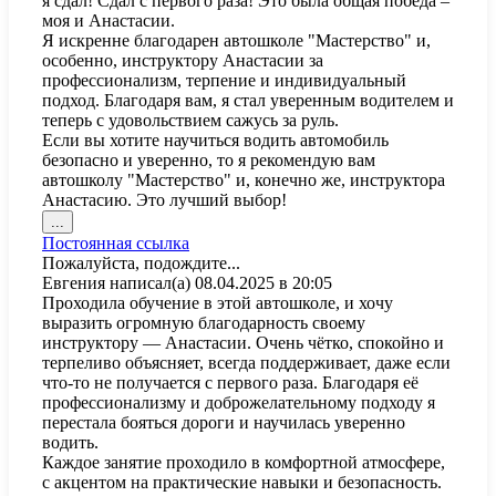
я сдал! Сдал с первого раза! Это была общая победа –
моя и Анастасии.
Я искренне благодарен автошколе "Мастерство" и,
особенно, инструктору Анастасии за
профессионализм, терпение и индивидуальный
подход. Благодаря вам, я стал уверенным водителем и
теперь с удовольствием сажусь за руль.
Если вы хотите научиться водить автомобиль
безопасно и уверенно, то я рекомендую вам
автошколу "Мастерство" и, конечно же, инструктора
Анастасию. Это лучший выбор!
Переключить
...
этот
Постоянная ссылка
метабокс
Пожалуйста, подождите...
в
Евгения
написал(а)
08.04.2025
в
20:05
другое
Проходила обучение в этой автошколе, и хочу
состояние.
выразить огромную благодарность своему
инструктору — Анастасии. Очень чётко, спокойно и
терпеливо объясняет, всегда поддерживает, даже если
что-то не получается с первого раза. Благодаря её
профессионализму и доброжелательному подходу я
перестала бояться дороги и научилась уверенно
водить.
Каждое занятие проходило в комфортной атмосфере,
с акцентом на практические навыки и безопасность.