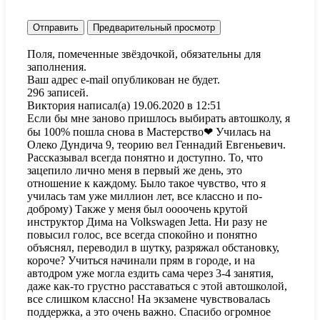
Поля, помеченные звёздочкой, обязательны для
заполнения.
Ваш адрес e-mail опубликован не будет.
296 записей.
Виктория
написал(а)
19.06.2020
в
12:51
Если бы мне заново пришлось выбирать автошколу, я
бы 100% пошла снова в Мастерство❤ Училась на
Олеко Дундича 9, теорию вел Геннадий Евгеньевич.
Рассказывал всегда понятно и доступно. То, что
зацепило лично меня в первый же день, это
отношение к каждому. Было такое чувство, что я
училась там уже миллион лет, все классно и по-
доброму) Также у меня был оооочень крутой
инструктор Дима на Volkswagen Jetta. Ни разу не
повысил голос, все всегда спокойно и понятно
объяснял, переводил в шутку, разряжал обстановку,
короче? Учиться начинали прям в городе, и на
автодром уже могла ездить сама через 3-4 занятия,
даже как-то грустно расставаться с этой автошколой,
все слишком классно! На экзамене чувствовалась
поддержка, а это очень важно. Спасибо огромное