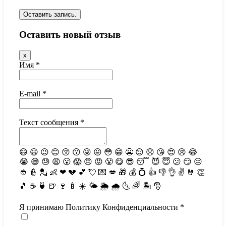
Оставить новый отзыв
Скрыть
x
эту
Имя
*
форму.
E-mail
*
Текст сообщения
*
😄
😃
😉
😊
😚
😗
😜
😛
😳
😁
😬
😌
😞
😘
😍
😢
😂
😭
😅
😓
😩
😮
😱
😠
😡
😤
😋
😎
😴
😈
😇
😕
😏
😑
👲
👮
💂
👶
❤
💔
💕
💘
💌
💋
🎁
💰
💍
👍
👎
👌
✌️
🤘
👏
🎵
☕️
🍵
🍺
🍷
🍼
☀️
🌤
🌦
🌧
🌜
🌈
🏝
🎅
Я принимаю Политику Конфиденциальности
*