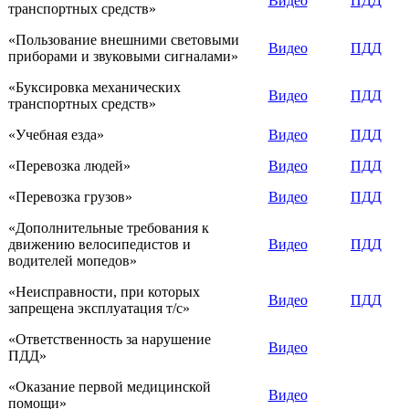
Видео
ПДД
транспортных средств»
«Пользование внешними световыми
Видео
ПДД
приборами и звуковыми сигналами»
«Буксировка механических
Видео
ПДД
транспортных средств»
«Учебная езда»
Видео
ПДД
«Перевозка людей»
Видео
ПДД
«Перевозка грузов»
Видео
ПДД
«Дополнительные требования к
движению велосипедистов и
Видео
ПДД
водителей мопедов»
«Неисправности, при которых
Видео
ПДД
запрещена эксплуатация т/с»
«Ответственность за нарушение
Видео
ПДД»
«Оказание первой медицинской
Видео
помощи»