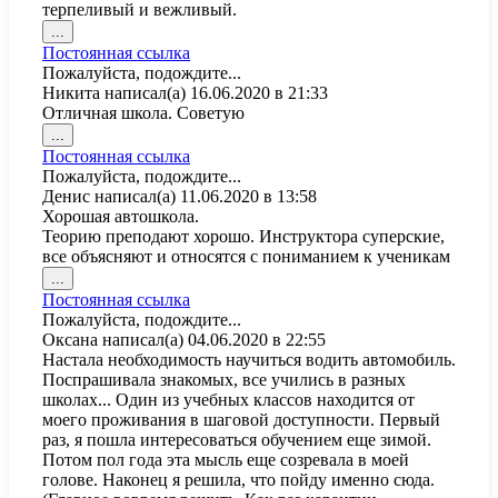
терпеливый и вежливый.
Переключить
...
этот
Постоянная ссылка
метабокс
Пожалуйста, подождите...
в
Никита
написал(а)
16.06.2020
в
21:33
другое
Отличная школа. Советую
состояние.
Переключить
...
этот
Постоянная ссылка
метабокс
Пожалуйста, подождите...
в
Денис
написал(а)
11.06.2020
в
13:58
другое
Хорошая автошкола.
состояние.
Теорию преподают хорошо. Инструктора суперские,
все объясняют и относятся с пониманием к ученикам
Переключить
...
этот
Постоянная ссылка
метабокс
Пожалуйста, подождите...
в
Оксана
написал(а)
04.06.2020
в
22:55
другое
Настала необходимость научиться водить автомобиль.
состояние.
Поспрашивала знакомых, все учились в разных
школах... Один из учебных классов находится от
моего проживания в шаговой доступности. Первый
раз, я пошла интересоваться обучением еще зимой.
Потом пол года эта мысль еще созревала в моей
голове. Наконец я решила, что пойду именно сюда.