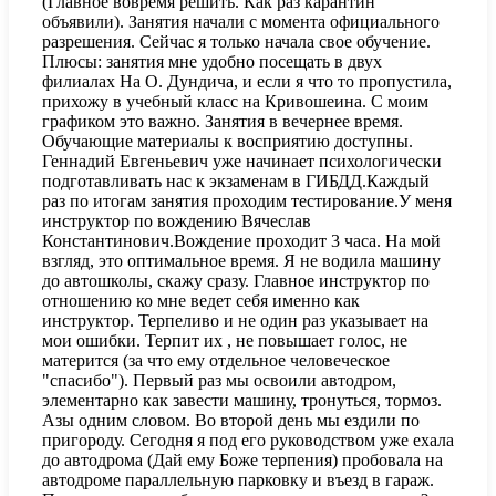
(Главное вовремя решить. Как раз карантин
объявили). Занятия начали с момента официального
разрешения. Сейчас я только начала свое обучение.
Плюсы: занятия мне удобно посещать в двух
филиалах На О. Дундича, и если я что то пропустила,
прихожу в учебный класс на Кривошеина. С моим
графиком это важно. Занятия в вечернее время.
Обучающие материалы к восприятию доступны.
Геннадий Евгеньевич уже начинает психологически
подготавливать нас к экзаменам в ГИБДД.Каждый
раз по итогам занятия проходим тестирование.У меня
инструктор по вождению Вячеслав
Константинович.Вождение проходит 3 часа. На мой
взгляд, это оптимальное время. Я не водила машину
до автошколы, скажу сразу. Главное инструктор по
отношению ко мне ведет себя именно как
инструктор. Терпеливо и не один раз указывает на
мои ошибки. Терпит их , не повышает голос, не
матерится (за что ему отдельное человеческое
"спасибо"). Первый раз мы освоили автодром,
элементарно как завести машину, тронуться, тормоз.
Азы одним словом. Во второй день мы ездили по
пригороду. Сегодня я под его руководством уже ехала
до автодрома (Дай ему Боже терпения) пробовала на
автодроме параллельную парковку и въезд в гараж.