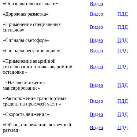
«Опознавательные знаки»
Видео
«Дорожная разметка»
Видео
ПДД
«Применение специальных
Видео
ПДД
сигналов»
«Сигналы светофора»
Видео
ПДД
«Сигналы регулировщика»
Видео
ПДД
«Применение аварийной
сигнализации и знака аварийной
Видео
ПДД
остановки»
«Начало движения
Видео
ПДД
маневрирование»
«Расположение транспортных
Видео
ПДД
средств на проезжей части»
«Скорость движения»
Видео
ПДД
«Обгон, опережение, встречный
Видео
ПДД
разъезд»