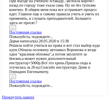
При въезде на учебную эстакаду...заглохла короче?.
назад по городу тоже ехала сама. Ну не без тупизма
конечно. В общем меня пока все устраивает процесс
идет. Главное еще и самому правила учить и уметь их
применять, и слушать преподавателей. Большего
здесь не просят.?
Переключить
...
этот
Постоянная ссылка
метабокс
Пожалуйста, подождите...
в
Дарья
написал(а)
28.05.2020
в
15:38
другое
Решила пойти учиться на права и вот стал выбор куда
состояние.
идти.Обошла половину автошкол Воронежа и везде
одна "красивая обложка",а потом заплатите за
бензин,а может нужен дополнительный
инструктор+5000р.Всё это хрень.Пришла сюда и
отучилась за 20-ку.Спасибо инструктору Диме и
Геннадию Евгеньевичу.
Переключить
...
этот
Постоянная ссылка
метабокс
Пожалуйста, подождите...
в
другое
состояние.
Прокрутить наверх