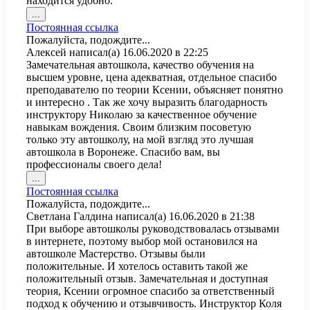
находится удобно.
Переключить
...
этот
Постоянная ссылка
метабокс
Пожалуйста, подождите...
в
Алексей
написал(а)
16.06.2020
в
22:25
другое
Замечательная автошкола, качество обучения на
состояние.
высшем уровне, цена адекватная, отдельное спасибо
преподавателю по теории Ксении, объясняет понятно
и интересно . Так же хочу выразить благодарность
инструктору Николаю за качественное обучение
навыкам вождения. Своим близким посоветую
только эту автошколу, на мой взгляд это лучшая
автошкола в Воронеже. Спасибо вам, вы
профессионалы своего дела!
Переключить
...
этот
Постоянная ссылка
метабокс
Пожалуйста, подождите...
в
Светлана Галдина
написал(а)
16.06.2020
в
21:38
другое
При выборе автошколы руководствовалась отзывами
состояние.
в интернете, поэтому выбор мой остановился на
автошколе Мастерство. Отзывы были
положительные. И хотелось оставить такой же
положительный отзыв. Замечательная и доступная
теория, Ксении огромное спасибо за ответственный
подход к обучению и отзывчивость. Инструктор Коля