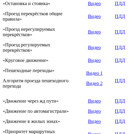
«Остановка и стоянка»
Видео
ПДД
«Проезд перекрёстков общие
Видео
ПДД
правила»
«Проезд нерегулируемых
Видео
ПДД
перекрёстков»
«Проезд регулируемых
Видео
ПДД
перекрёстков»
«Круговое движение»
Видео
ПДД
«Пешеходные переходы»
Видео 1
Алгоритм проезда пешеходного
ПДД
Видео 2
перехода
«Движение через жд пути»
Видео
ПДД
«Движение по автомагистрали»
Видео
ПДД
«Движение в жилых зонах»
Видео
ПДД
«Приоритет маршрутных