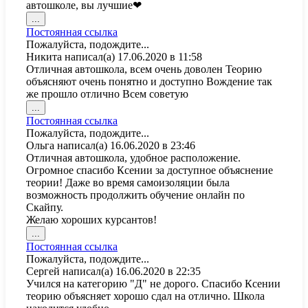
автошколе, вы лучшие❤
Переключить
...
этот
Постоянная ссылка
метабокс
Пожалуйста, подождите...
в
Никита
написал(а)
17.06.2020
в
11:58
другое
Отличная автошкола, всем очень доволен Теорию
состояние.
объясняют очень понятно и доступно Вождение так
же прошло отлично Всем советую
Переключить
...
этот
Постоянная ссылка
метабокс
Пожалуйста, подождите...
в
Ольга
написал(а)
16.06.2020
в
23:46
другое
Отличная автошкола, удобное расположение.
состояние.
Огромное спасибо Ксении за доступное объяснение
теории! Даже во время самоизоляции была
возможность продолжить обучение онлайн по
Скайпу.
Желаю хороших курсантов!
Переключить
...
этот
Постоянная ссылка
метабокс
Пожалуйста, подождите...
в
Сергей
написал(а)
16.06.2020
в
22:35
другое
Учился на категорию "Д" не дорого. Спасибо Ксении
состояние.
теорию объясняет хорошо сдал на отлично. Школа