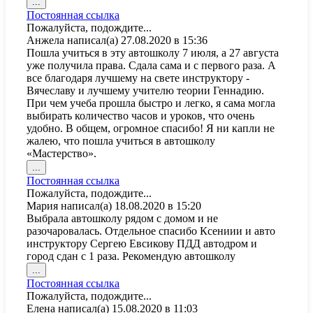
Переключить
...
этот
Постоянная ссылка
метабокс
Пожалуйста, подождите...
в
Анжела
написал(а)
27.08.2020
в
15:36
другое
Пошла учиться в эту автошколу 7 июля, а 27 августа
состояние.
уже получила права. Сдала сама и с первого раза. А
все благодаря лучшему на свете инструктору -
Вячеславу и лучшему учителю теории Геннадию.
При чем учеба прошла быстро и легко, я сама могла
выбирать количество часов и уроков, что очень
удобно. В общем, огромное спасибо! Я ни капли не
жалею, что пошла учиться в автошколу
«Мастерство».
Переключить
...
этот
Постоянная ссылка
метабокс
Пожалуйста, подождите...
в
Мария
написал(а)
18.08.2020
в
15:20
другое
Выбрала автошколу рядом с домом и не
состояние.
разочаровалась. Отдельное спасибо Ксениии и авто
инструктору Сергею Евсикову ПДД автодром и
город сдан с 1 раза. Рекомендую автошколу
Переключить
...
этот
Постоянная ссылка
метабокс
Пожалуйста, подождите...
в
Елена
написал(а)
15.08.2020
в
11:03
другое