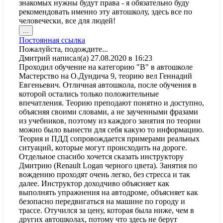
знакомых нужны будут права - я обязательно буду
рекомендовать именно эту автошколу, здесь все по
человечески, все для людей!
Переключить
...
этот
Постоянная ссылка
метабокс
Пожалуйста, подождите...
в
Дмитрий
написал(а)
27.08.2020
в
16:23
другое
Проходил обучение на категорию "В" в автошколе
состояние.
Мастерство на О.Дундича 9, теорию вел Геннадий
Евгеньевич. Отличная автошкола, после обучения в
которой остались только положительные
впечатления. Теорию преподают понятно и доступно,
объясняя своими словами, а не заученными фразами
из учебников, поэтому из каждого занятия по теории
можно было вынести для себя какую то информацию.
Теория и ПДД сопровождается примерами реальных
ситуаций, которые могут происходить на дороге.
Отдельное спасибо хочется сказать инструктору
Дмитрию (Renault Logan черного цвета). Занятия по
вождению проходят очень легко, без стресса и так
далее. Инструктор доходчиво объясняет как
выполнять упражнения на автодроме, объясняет как
безопасно передвигаться на машине по городу и
трассе. Отучился за цену, которая была ниже, чем в
других автошколах, потому что здесь не берут