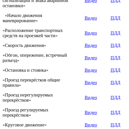
сигнализации и знака аварийной
Видео
ПДД
остановки»
«Начало движения
Видео
ПДД
маневрирование»
«Расположение транспортных
Видео
ПДД
средств на проезжей части»
«Скорость движения»
Видео
ПДД
«Обгон, опережение, встречный
Видео
ПДД
разъезд»
«Остановка и стоянка»
Видео
ПДД
«Проезд перекрёстков общие
Видео
ПДД
правила»
«Проезд нерегулируемых
Видео
ПДД
перекрёстков»
«Проезд регулируемых
Видео
ПДД
перекрёстков»
«Круговое движение»
Видео
ПДД