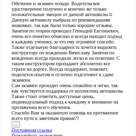
Обучение и экзамен позади. Водительское
состояние.
удостоверение получено и конечно же только
положительные эмоции от данной автошколы☺️
Данную автошколу выбрала по рекомендациям
знакомых, так как были только хорошие отзывы.
Занятия по теории проводил Геннадий Евгеньевич,
очень все понятно объяснял и всегда находил подход
к каждому ученику, за что ему огромное спасибо.
Также отдельную благодарность хочется выразить
инструктору по вождению Вячеславу. Занятия по
вождению всегда проходили легко и на позитиве. С
таким инструктором пропадают абсолютно все
страхи на дороге. Всегда поддержит, поможет,
поделится опытом и отлично подготовит к сдаче
экзамена.
Сам экзамен проходит очень спокойно и легко, так
как чувствуется поддержка от коллектива автошколы.
Также стоит отметить доступные цены,
индивидуальный подход к каждому и внимание на
протяжении всего обучения.
Спасибо Вам за оказанную помощь на протяжении
всего пути к заветным правам??
Переключить
...
этот
Постоянная ссылка
метабокс
Пожалуйста, подождите...