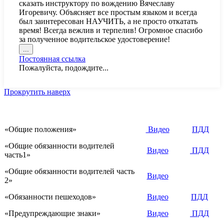
сказать инструктору по вождению Вячеславу
Игоревичу. Объясняет все простым языком и всегда
был заинтересован НАУЧИТЬ, а не просто откатать
время! Всегда вежлив и терпелив! Огромное спасибо
за полученное водительское удостоверение!
Переключить
...
этот
Постоянная ссылка
метабокс
Пожалуйста, подождите...
в
другое
состояние.
Прокрутить наверх
«Общие положения»
Видео
ПДД
«Общие обязанности водителей
Видео
ПДД
часть1»
«Общие обязанности водителей часть
Видео
2»
«Обязанности пешеходов»
Видео
ПДД
«Предупреждающие знаки»
Видео
ПДД