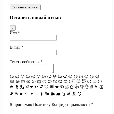
Оставить новый отзыв
Скрыть
x
эту
Имя
*
форму.
E-mail
*
Текст сообщения
*
😄
😃
😉
😊
😚
😗
😜
😛
😳
😁
😬
😌
😞
😘
😍
😢
😂
😭
😅
😓
😩
😮
😱
😠
😡
😤
😋
😎
😴
😈
😇
😕
😏
😑
👲
👮
💂
👶
❤
💔
💕
💘
💌
💋
🎁
💰
💍
👍
👎
👌
✌️
🤘
👏
🎵
☕️
🍵
🍺
🍷
🍼
☀️
🌤
🌦
🌧
🌜
🌈
🏝
🎅
Я принимаю Политику Конфиденциальности
*