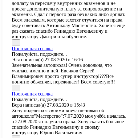
доплату за пересдачу внутренних экзаменов и не
просят дополнительную плату за сопровождение на
экзамены. Сдал с первого раза без каких либо доплат.
Всем знакомым, которые захотят отучиться на права,
буду советовать Автошколу Мастерство. Хочется еще
раз сказать спасибо Геннадию Евгеньевичу и
инструктору Дмитрию за обучение.
Переключить
...
этот
Постоянная ссылка
метабокс
Пожалуйста, подождите...
в
Эля
написал(а)
27.08.2020
в
16:16
другое
Замечательная автошкола! Очень довольна, что
состояние.
училась именно в ней. Евсиков Сергей
Владимирович просто супер инструктор!???Все
понятно обьясняет, переживает! Всем советую!!!
Переключить
...
этот
Постоянная ссылка
метабокс
Пожалуйста, подождите...
в
Вера
написал(а)
27.08.2020
в
15:43
другое
Хочу поделиться своими впечатлениями об
состояние.
автошколе"Мастерство":7.07.2020 моя учёба началась,
а 27.08 2020 я получила права. Хочу сказать большое
спасибо Геннадию Евгеньевичу и своему
инструктору Юрию Васильевичу.