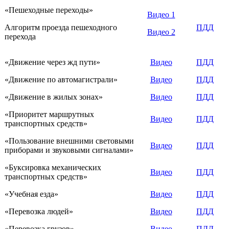
«Пешеходные переходы»
Видео 1
Алгоритм проезда пешеходного
ПДД
Видео 2
перехода
«Движение через жд пути»
Видео
ПДД
«Движение по автомагистрали»
Видео
ПДД
«Движение в жилых зонах»
Видео
ПДД
«Приоритет маршрутных
Видео
ПДД
транспортных средств»
«Пользование внешними световыми
Видео
ПДД
приборами и звуковыми сигналами»
«Буксировка механических
Видео
ПДД
транспортных средств»
«Учебная езда»
Видео
ПДД
«Перевозка людей»
Видео
ПДД
«Перевозка грузов»
Видео
ПДД