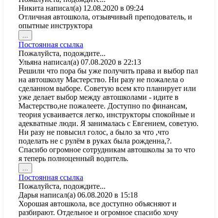
в
Никита
написал(а)
12.08.2020
в
09:24
другое
Отличная автошкола, отзывчивый преподователь, и
состояние.
опытные инструктора
Переключить
...
этот
Постоянная ссылка
метабокс
Пожалуйста, подождите...
в
Ульяна
написал(а)
07.08.2020
в
22:13
другое
Решили что пора бы уже получить права и выбор пал
состояние.
на автошколу Мастерство. Ни разу не пожалела о
сделанном выборе. Советую всем кто планирует или
уже делает выбор между автошколами - идите в
Мастерство,не пожалеете. Доступно по финансам,
теория усваивается легко, инструкторы спокойные и
адекватные люди. Я занималась с Евгением, советую.
Ни разу не повысил голос, а было за что ,что
поделать не с рулём в руках была рожденна,?.
Спасибо огромное сотрудникам автошколы за то что
я теперь полноценный водитель.
Переключить
...
этот
Постоянная ссылка
метабокс
Пожалуйста, подождите...
в
Дарья
написал(а)
06.08.2020
в
15:18
другое
Хорошая автошкола, все доступно объясняют и
состояние.
разбирают. Отдельное и огромное спасибо хочу