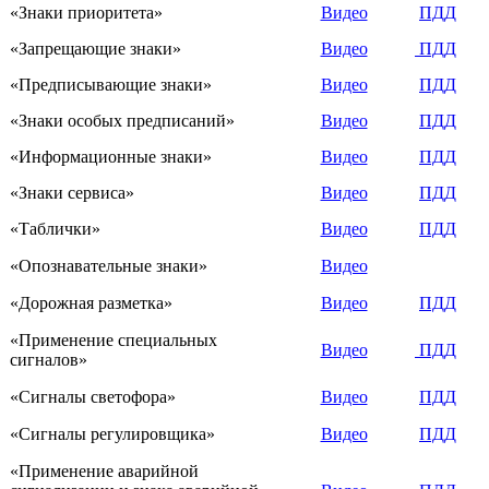
«Знаки приоритета»
Видео
ПДД
«Запрещающие знаки»
Видео
ПДД
«Предписывающие знаки»
Видео
ПДД
«Знаки особых предписаний»
Видео
ПДД
«Информационные знаки»
Видео
ПДД
«Знаки сервиса»
Видео
ПДД
«Таблички»
Видео
ПДД
«Опознавательные знаки»
Видео
«Дорожная разметка»
Видео
ПДД
«Применение специальных
Видео
ПДД
сигналов»
«Сигналы светофора»
Видео
ПДД
«Сигналы регулировщика»
Видео
ПДД
«Применение аварийной