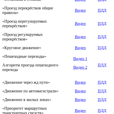
«Проезд перекрёстков общие
Видео
ПДД
правила»
«Проезд нерегулируемых
Видео
ПДД
перекрёстков»
«Проезд регулируемых
Видео
ПДД
перекрёстков»
«Круговое движение»
Видео
ПДД
«Пешеходные переходы»
Видео 1
Алгоритм проезда пешеходного
ПДД
Видео 2
перехода
«Движение через жд пути»
Видео
ПДД
«Движение по автомагистрали»
Видео
ПДД
«Движение в жилых зонах»
Видео
ПДД
«Приоритет маршрутных
Видео
ПДД
транспортных средств»