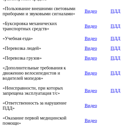
«Пользование внешними световыми
Видео
ПДД
приборами и звуковыми сигналами»
«Буксировка механических
Видео
ПДД
транспортных средств»
«Учебная езда»
Видео
ПДД
«Перевозка людей»
Видео
ПДД
«Перевозка грузов»
Видео
ПДД
«Дополнительные требования к
движению велосипедистов и
Видео
ПДД
водителей мопедов»
«Неисправности, при которых
Видео
ПДД
запрещена эксплуатация т/с»
«Ответственность за нарушение
Видео
ПДД»
«Оказание первой медицинской
Видео
помощи»