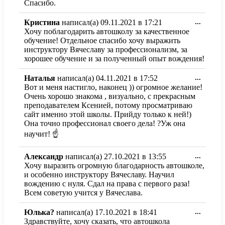
этот
Спасибо.
метабо
в
Перекл
Кристина
написал(а)
09.11.2021
в
17:21
...
другое
этот
состоя
Хочу поблагодарить автошколу за качественное
метабо
обучение! Отдельное спасибо хочу выражить
в
инструктору Вячеславу за профессионализм, за
другое
хорошее обучение и за полученный опыт вождения!
состоя
Перекл
Наталья
написал(а)
04.11.2021
в
17:52
...
этот
Вот и меня настигло, наконец )) огромное желание!
метабо
Очень хорошо знакома , визуально, с прекрасным
в
преподавателем Ксенией, потому просматриваю
другое
сайт именно этой школы. Прийду только к ней!)
состоя
Она точно профессионал своего дела! ?Уж она
научит! ☝
Перекл
Александр
написал(а)
27.10.2021
в
13:55
...
этот
Хочу выразить огромную благодарность автошколе,
метабо
и особенно инструктору Вячеславу. Научил
в
вождению с нуля. Сдал на права с первого раза!
другое
Всем советую учится у Вячеслава.
состоя
Перекл
Юлька?
написал(а)
17.10.2021
в
18:41
...
этот
Здравствуйте, хочу сказать, что автошкола