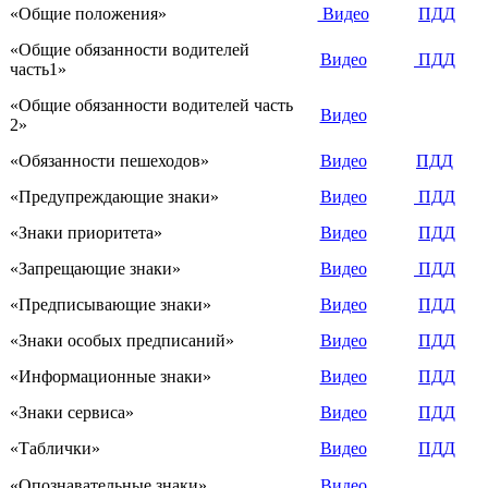
«Общие положения»
Видео
ПДД
«Общие обязанности водителей
Видео
ПДД
часть1»
«Общие обязанности водителей часть
Видео
2»
«Обязанности пешеходов»
Видео
ПДД
«Предупреждающие знаки»
Видео
ПДД
«Знаки приоритета»
Видео
ПДД
«Запрещающие знаки»
Видео
ПДД
«Предписывающие знаки»
Видео
ПДД
«Знаки особых предписаний»
Видео
ПДД
«Информационные знаки»
Видео
ПДД
«Знаки сервиса»
Видео
ПДД
«Таблички»
Видео
ПДД
«Опознавательные знаки»
Видео