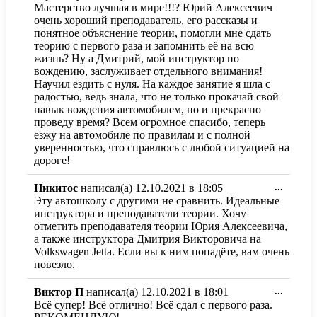
метабо
Мастерство лучшая в мире!!!? Юрий Алексеевич
в
очень хороший преподаватель, его рассказы и
другое
понятное объяснение теории, помогли мне сдать
состоя
теорию с первого раза и запомнить её на всю
жизнь? Ну а Дмитрий, мой инструктор по
вождению, заслуживает отдельного внимания!
Научил ездить с нуля. На каждое занятие я шла с
радостью, ведь знала, что не только прокачай свой
навык вождения автомобилем, но и прекрасно
проведу время? Всем огромное спасибо, теперь
езжу на автомобиле по правилам и с полной
уверенностью, что справлюсь с любой ситуацией на
дороге!
Перекл
Никитос
написал(а)
12.10.2021
в
18:05
...
этот
Эту автошколу с другими не сравнить. Идеальные
метабо
инструктора и преподаватели теории. Хочу
в
отметить преподавателя теории Юрия Алексеевича,
другое
а также инструктора Дмитрия Викторовича на
состоя
Volkswagen Jetta. Если вы к ним попадёте, вам очень
повезло.
Перекл
Виктор П
написал(а)
12.10.2021
в
18:01
...
этот
Всё супер! Всё отлично! Всё сдал с первого раза.
метабо