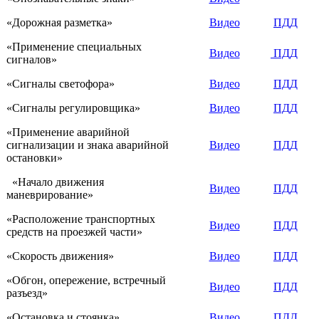
«Дорожная разметка»
Видео
ПДД
«Применение специальных
Видео
ПДД
сигналов»
«Сигналы светофора»
Видео
ПДД
«Сигналы регулировщика»
Видео
ПДД
«Применение аварийной
сигнализации и знака аварийной
Видео
ПДД
остановки»
«Начало движения
Видео
ПДД
маневрирование»
«Расположение транспортных
Видео
ПДД
средств на проезжей части»
«Скорость движения»
Видео
ПДД
«Обгон, опережение, встречный
Видео
ПДД
разъезд»
«Остановка и стоянка»
Видео
ПДД