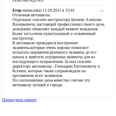
РЕКОМЕНДУЮ!
в
другое
состоя
Перекл
Егор
написал(а)
12.10.2021
в
15:41
...
этот
Отличная автошкола.
метабо
Отдельное спасибо инструктору Батаеву Алексею
в
Валерьевичу, настоящий профессионал своего дела,
другое
доходчиво объясняет каждый момент вождения.
состоя
Более того,очень пунктуальный и отзывчивый
инструктор.
В автошколе проводятся внутренние
экзамены,которые очень хорошо помогают
испытать ощущения реального экзамена до его
начала и заметить упущенные моменты для их
последующего исправления. За них спасибо
директору автошколы - Геннадию Евгеньевичу и
Ксении, которые также сопровождали на
протяжении всех экзаменов.
По соотношению цена-качество считаю эту
автошколу лучшей в городе.
Прокрутить наверх