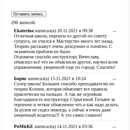
296 записей.
Перекл
Ekaterina
написал(а)
20.11.2021
в
09:38
...
этот
Отличная школа, перешла из другой по совету
метабо
супруга, он учился в Мастерство много лет назад.
в
Теорию расскажут очень доходчиво и понятно. С
другое
экзаменом проблем не было.
состоя
Огромное спасибо инструктору Вячеславу,
объяснил всё что не объяснили другие, научил всем
упражнениям, уверенной езде по городу. Спасибо!
Перекл
Борис
написал(а)
15.11.2021
в
10:24
...
этот
Супер школа! Большое спасибо преподавателю по
метабо
теории Ксении, которая объясняет все правила
в
практически на пальцах. А так же огромная
другое
благодарность инструктору Стрыгиной Татьяне за
состоя
терпение и четкое объяснение что и как надо делать.
За рулем не сидел никогда, а сейчас я очень даже
уверенный водитель!!! А это самое главное!
Перекл
PoMizKE
написал(а)
14.11.2021
в
03:36
...