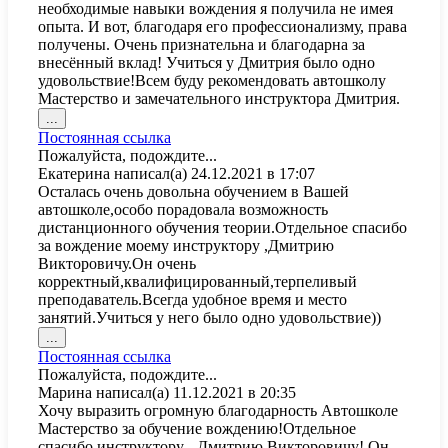
необходимые навыки вождения я получила не имея
опыта. И вот, благодаря его профессионализму, права
получены. Очень признательна и благодарна за
внесённый вклад! Учиться у Дмитрия было одно
удовольствие!Всем буду рекомендовать автошколу
Мастерство и замечательного инструктора Дмитрия.
Переключить
...
этот
Постоянная ссылка
метабокс
Пожалуйста, подождите...
в
Екатерина
написал(а)
24.12.2021
в
17:07
другое
Осталась очень довольна обучением в Вашей
состояние.
автошколе,особо порадовала возможность
дистанционного обучения теории.Отдельное спасибо
за вождение моему инструктору ,Дмитрию
Викторовичу.Он очень
корректный,квалифицированный,терпеливый
преподаватель.Всегда удобное время и место
занятий.Учиться у него было одно удовольствие))
Переключить
...
этот
Постоянная ссылка
метабокс
Пожалуйста, подождите...
в
Марина
написал(а)
11.12.2021
в
20:35
другое
Хочу выразить огромную благодарность Автошколе
состояние.
Мастерство за обучение вождению!Отдельное
спасибо инструктору - Дмитрию Викторовичу! Он