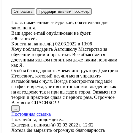
Поля, помеченные звёздочкой, обязательны для
заполнения.
Ваш адрес e-mail опубликован не будет.
296 записей.
Кристина
написал(а)
02.03.2022
в
13:06
Хочу поблагодарить Автошколу Мастерство за
обучение теории и практики. Все объясняется
доступным языком понятным даже таким новичкам
как Я.
Особая благодарность моему инструктору Дмитрию
Игоревичу, который научил меня управлять
автомобилем с нуля. Всегда подстроится под мой
график и время, учит всем тонкостям вождения как
на автодроме так и при выезде в город. Экзамен по
теории и практике сдала с первого раза. Огромное
Вам всем СПАСИБО!!!
Переключить
...
этот
Постоянная ссылка
метабокс
Пожалуйста, подождите...
в
Екатерина
написал(а)
02.03.2022
в
12:02
другое
Хотела бы выразить огромную благодарность
состояние.