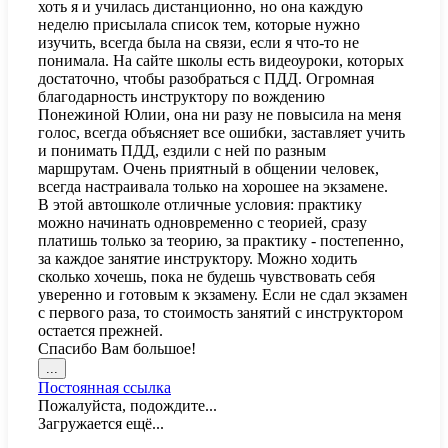
хоть я и училась дистанционно, но она каждую
неделю присылала список тем, которые нужно
изучить, всегда была на связи, если я что-то не
понимала. На сайте школы есть видеоуроки, которых
достаточно, чтобы разобраться с ПДД. Огромная
благодарность инструктору по вождению
Понежиной Юлии, она ни разу не повысила на меня
голос, всегда объясняет все ошибки, заставляет учить
и понимать ПДД, ездили с ней по разным
маршрутам. Очень приятный в общении человек,
всегда настраивала только на хорошее на экзамене.
В этой автошколе отличные условия: практику
можно начинать одновременно с теорией, сразу
платишь только за теорию, за практику - постепенно,
за каждое занятие инструктору. Можно ходить
сколько хочешь, пока не будешь чувствовать себя
уверенно и готовым к экзамену. Если не сдал экзамен
с первого раза, то стоимость занятий с инструктором
остается прежней.
Спасибо Вам большое!
Переключить
...
этот
Постоянная ссылка
метабокс
Пожалуйста, подождите...
в
Загружается ещё...
другое
состояние.