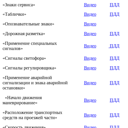
«Знаки сервиса»
Видео
ПДД
«Таблички»
Видео
ПДД
«Опознавательные знаки»
Видео
«Дорожная разметка»
Видео
ПДД
«Применение специальных
Видео
ПДД
сигналов»
«Сигналы светофора»
Видео
ПДД
«Сигналы регулировщика»
Видео
ПДД
«Применение аварийной
сигнализации и знака аварийной
Видео
ПДД
остановки»
«Начало движения
Видео
ПДД
маневрирование»
«Расположение транспортных
Видео
ПДД
средств на проезжей части»
«Скорость движения»
Видео
ПДД