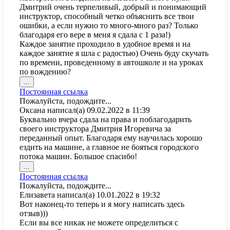
Дмитрий очень терпеливый, добрый и понимающий
инструктор, способный четко объяснить все твои
ошибки, а если нужно то много-много раз? Только
благодаря его вере в меня я сдала с 1 раза!)
Каждое занятие проходило в удобное время и на
каждое занятие я шла с радостью) Очень буду скучать
по времени, проведенному в автошколе и на уроках
по вождению?
Переключить
...
этот
Постоянная ссылка
метабокс
Пожалуйста, подождите...
в
Оксана
написал(а)
09.02.2022
в
11:39
другое
Буквально вчера сдала на права и поблагодарить
состояние.
своего инструктора Дмитрия Игоревича за
переданный опыт. Благодаря ему научилась хорошо
ездить на машине, а главное не бояться городского
потока машин. Большое спасибо!
Переключить
...
этот
Постоянная ссылка
метабокс
Пожалуйста, подождите...
в
Елизавета
написал(а)
10.01.2022
в
19:32
другое
Вот наконец-то теперь и я могу написать здесь
состояние.
отзыв)))
Если вы все никак не можете определиться с