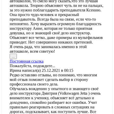
автошколой, то смело могу сказать,что это лучшая
автошкола. Теорию объясняют чуть ли не на пальцах,
за это нужно поблагодарить преподавателя Ксению.
Она просто чудо-человек и прекрасный
преподаватель. Всегда была на связи, если что-то
непонятно. Хочу выразить огромную благодарность
инструктору Анне, которая не только приятная
девушка, но и знающий своё дело инструктор.
Обьясняет все четко, даже примеры из мультфильмов
приводит. Нет совершенно никаких претензий.
Я очень рада, что занималась именно в этой
автошколе, всем советую!
Переключить
...
этот
Постоянная ссылка
метабокс
Пожалуйста, подождите...
в
Ирина
написал(а)
25.12.2021
в
00:15
другое
Редко оставляю отзывы, но понимаю, что многим
состояние.
мой отзыв поможет сделать выбор в сторону
профессионала своего дела.
Обучалась вождению у опытного и знающего своё
дело инструктора Дмитрия (Volkswagen Jetta ) очень
внимателен к ученику, объясняет всё детально и
доходчиво, спокойно разбирает все ошибки. Учит
правильно реагировать в сложных ситуациях на
дорогах, подсказывает, как поступить лучше. Все