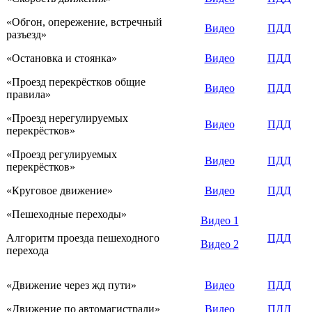
«Обгон, опережение, встречный
Видео
ПДД
разъезд»
«Остановка и стоянка»
Видео
ПДД
«Проезд перекрёстков общие
Видео
ПДД
правила»
«Проезд нерегулируемых
Видео
ПДД
перекрёстков»
«Проезд регулируемых
Видео
ПДД
перекрёстков»
«Круговое движение»
Видео
ПДД
«Пешеходные переходы»
Видео 1
Алгоритм проезда пешеходного
ПДД
Видео 2
перехода
«Движение через жд пути»
Видео
ПДД
«Движение по автомагистрали»
Видео
ПДД