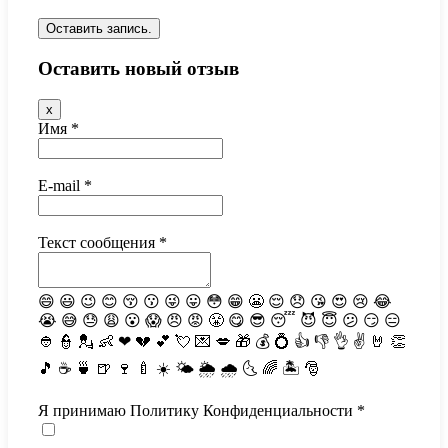
Оставить новый отзыв
Скрыть
x
эту
Имя
*
форму.
E-mail
*
Текст сообщения
*
😄
😃
😉
😊
😚
😗
😜
😛
😳
😁
😬
😌
😞
😘
😍
😢
😂
😭
😅
😓
😩
😮
😱
😠
😡
😤
😋
😎
😴
😈
😇
😕
😏
😑
👲
👮
💂
👶
❤
💔
💕
💘
💌
💋
🎁
💰
💍
👍
👎
👌
✌️
🤘
👏
🎵
☕️
🍵
🍺
🍷
🍼
☀️
🌤
🌦
🌧
🌜
🌈
🏝
🎅
Я принимаю Политику Конфиденциальности
*