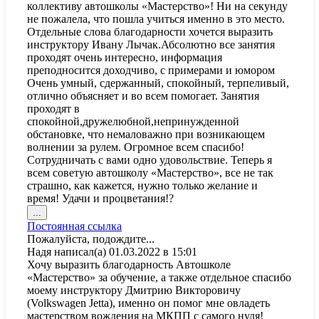
коллективу автошколы «Мастерство»! Ни на секунду
не пожалела, что пошла учиться именно в это место.
Отдельные слова благодарности хочется выразить
инструктору Ивану Лычак.Абсолютно все занятия
проходят очень интересно, информация
преподносится доходчиво, с примерами и юмором
Очень умный, сдержанный, спокойный, терпеливый,
отлично объясняет и во всем помогает. Занятия
проходят в
спокойной,дружелюбной,непринужденной
обстановке, что немаловажно при возникающем
волнении за рулем. Огромное всем спасибо!
Сотрудничать с вами одно удовольствие. Теперь я
всем советую автошколу «Мастерство», все не так
страшно, как кажется, нужно только желание и
время! Удачи и процветания!?️
Переключить
...
этот
Постоянная ссылка
метабокс
Пожалуйста, подождите...
в
Надя
написал(а)
01.03.2022
в
15:01
другое
Хочу выразить благодарность Автошколе
состояние.
«Мастерство» за обучение, а также отдельное спасибо
моему инструктору Дмитрию Викторовичу
(Volkswagen Jetta), именно он помог мне овладеть
мастерством вождения на МКПП с самого нуля!