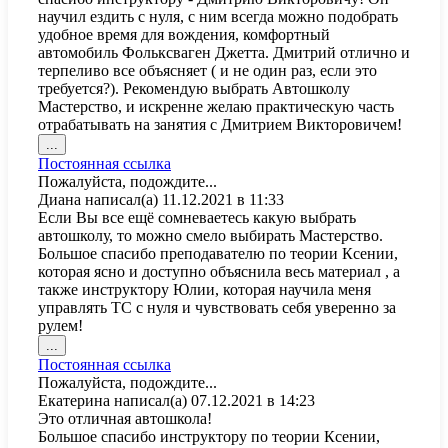
научил ездить с нуля, с ним всегда можно подобрать
удобное время для вождения, комфортный
автомобиль Фольксваген Джетта. Дмитрий отлично и
терпеливо все объясняет ( и не один раз, если это
требуется?). Рекомендую выбрать Автошколу
Мастерство, и искренне желаю практическую часть
отрабатывать на занятия с Дмитрием Викторовичем!
Переключить
...
этот
Постоянная ссылка
метабокс
Пожалуйста, подождите...
в
Диана
написал(а)
11.12.2021
в
11:33
другое
Если Вы все ещё сомневаетесь какую выбрать
состояние.
автошколу, то можно смело выбирать Мастерство.
Большое спасибо преподавателю по теории Ксении,
которая ясно и доступно объяснила весь материал , а
также инструктору Юлии, которая научила меня
управлять ТС с нуля и чувствовать себя уверенно за
рулем!
Переключить
...
этот
Постоянная ссылка
метабокс
Пожалуйста, подождите...
в
Екатерина
написал(а)
07.12.2021
в
14:23
другое
Это отличная автошкола!
состояние.
Большое спасибо инструктору по теории Ксении,