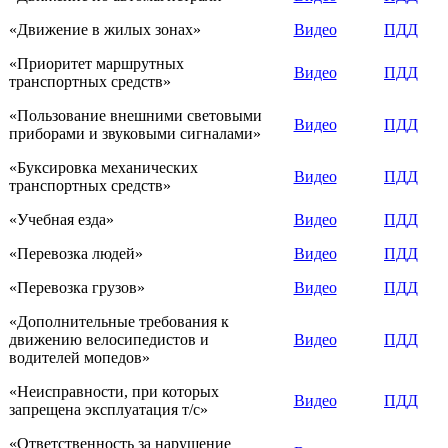
«Движение в жилых зонах»
Видео
ПДД
«Приоритет маршрутных
Видео
ПДД
транспортных средств»
«Пользование внешними световыми
Видео
ПДД
приборами и звуковыми сигналами»
«Буксировка механических
Видео
ПДД
транспортных средств»
«Учебная езда»
Видео
ПДД
«Перевозка людей»
Видео
ПДД
«Перевозка грузов»
Видео
ПДД
«Дополнительные требования к
движению велосипедистов и
Видео
ПДД
водителей мопедов»
«Неисправности, при которых
Видео
ПДД
запрещена эксплуатация т/с»
«Ответственность за нарушение