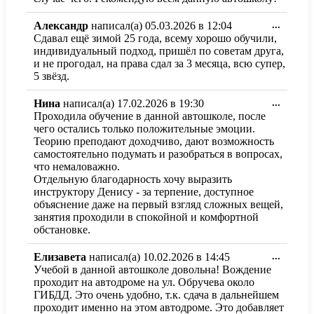
Перекл
Александр
написал(а)
05.03.2026
в
12:04
...
этот
Сдавал ещё зимой 25 года, всему хорошо обучили,
метабо
индивидуальный подход, пришёл по советам друга,
в
и не прогодал, на права сдал за 3 месяца, всю супер,
другое
5 звёзд.
состоя
Перекл
Нина
написал(а)
17.02.2026
в
19:30
...
этот
Проходила обучение в данной автошколе, после
метабо
чего остались только положительные эмоции.
в
Теорию преподают доходчиво, дают возможность
другое
самостоятельно подумать и разобраться в вопросах,
состоя
что немаловажно.
Отдельную благодарность хочу выразить
инструктору Денису - за терпение, доступное
объяснение даже на первый взгляд сложных вещей,
занятия проходили в спокойной и комфортной
обстановке.
Перекл
Елизавета
написал(а)
10.02.2026
в
14:45
...
этот
Учебой в данной автошколе довольна! Вождение
метабо
проходит на автодроме на ул. Обручева около
в
ГИБДД. Это очень удобно, т.к. сдача в дальнейшем
другое
проходит именно на этом автодроме. Это добавляет
состоя