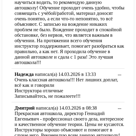
научиться водить, то рекомендую данную
в
автошколу! Обучение проходит очень удобно, чтобы
другое
совмещать с учёбой/работой, материал доносят
состоя
очень понятно, а если что-то непонятно, то всё
объясняют. С записью на вождение никаких
проблем не было. Вождение проходит в спокойной
обстановке, без нервов, что является важным в
обучении. На протяжении всего обучения
инструктор поддерживает, помогает разобраться как
правильно, а как нет. Я проходила обучение в
данной автошколе и сдала с 1 раза! Это лучшая
автошкола!!!
Перекл
Надежда
написал(а)
14.03.2026
в
13:33
...
этот
Очень классная автошкола!!! Нет лишних доплат,
метабо
всё как и говорили
в
Инструктора отличные
другое
Записывайтесь, не пожалеете!!!
состоя
Перекл
Дмитрий
написал(а)
14.03.2026
в
08:38
...
этот
Прекрасная автошкола, директор Геннадий
метабо
Евгеньевич - профессионал своего дела, интересное
в
и качественное обучение теории. Цены не кусаются.
другое
Инструкторы хорошо объясняют и помогают в
состоя
случае чего. Рекомендую всем данную автошколу!