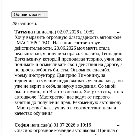
296 записей.
Перекл
Татьяна
написал(а)
02.07.2026
в
10:52
...
этот
Хочу выразить огромную благодарность автошколе
метабо
"МАСТЕРСТВО'. Название соответствует
в
действительности. 20.06.2026 моя мечта стала
другое
реальностью, я получила права. Спасибо, Геннадию
состоя
Евгеньевичу, который преподавал теорию, учил нас
понимать и осмысливать свои действия на дороге, а
не просто зубрить билеты. Огромное спасибо,
моему инструктору, Дмитрию Тимонину, за
терпение, за умение поддерживать ученика когда он
уже не верит в себя, за науку вождения. Со мной
было трудно, но Вы это сделали. Хочу сказать, что в
автошколе "Мастерство" вас ведут от первого
занятия до получения прав. Рекомендую автошколу
"Мастерство" как лучшую в соответствии цена и
качество обучения.
Перекл
София
написал(а)
01.07.2026
в
10:16
...
этот
Спасибо огромное команде автошколы! Пришла с
метабо