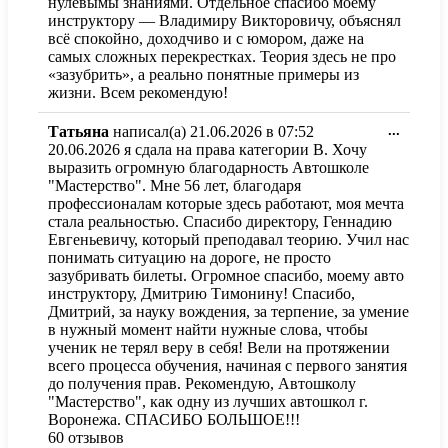
нулевымы знаниями. Отдельное спасибо моему
в
инструктору — Владимиру Викторовичу, объяснял
другое
всё спокойно, доходчиво и с юмором, даже на
состоя
самых сложных перекрестках. Теория здесь не про
«зазубрить», а реально понятные примеры из
жизни. Всем рекомендую!
Перекл
Татьяна
написал(а)
21.06.2026
в
07:52
...
этот
20.06.2026 я сдала на права категории В. Хочу
метабо
выразить огромную благодарность Автошколе
в
"Мастерство". Мне 56 лет, благодаря
другое
профессионалам которые здесь работают, моя мечта
состоя
стала реальностью. Спасибо директору, Геннадию
Евгеньевичу, который преподавал теорию. Учил нас
понимать ситуацию на дороге, не просто
зазубривать билеты. Огромное спасибо, моему авто
инструктору, Дмитрию Тимонину! Спасибо,
Дмитрий, за науку вождения, за терпение, за умение
в нужный момент найти нужные слова, чтобы
ученик не терял веру в себя! Вели на протяжении
всего процесса обучения, начиная с первого занятия
до получения прав. Рекомендую, Автошколу
"Мастерство", как одну из лучших автошкол г.
Воронежа. СПАСИБО БОЛЬШОЕ!!!
60 отзывов