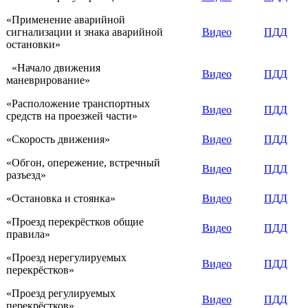
«Применение аварийной
сигнализации и знака аварийной
Видео
ПДД
остановки»
«Начало движения
Видео
ПДД
маневрирование»
«Расположение транспортных
Видео
ПДД
средств на проезжей части»
«Скорость движения»
Видео
ПДД
«Обгон, опережение, встречный
Видео
ПДД
разъезд»
«Остановка и стоянка»
Видео
ПДД
«Проезд перекрёстков общие
Видео
ПДД
правила»
«Проезд нерегулируемых
Видео
ПДД
перекрёстков»
«Проезд регулируемых
Видео
ПДД
перекрёстков»