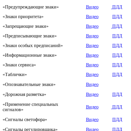
«Предупреждающие знаки»
Видео
ПДД
«Знаки приоритета»
Видео
ПДД
«Запрещающие знаки»
Видео
ПДД
«Предписывающие знаки»
Видео
ПДД
«Знаки особых предписаний»
Видео
ПДД
«Информационные знаки»
Видео
ПДД
«Знаки сервиса»
Видео
ПДД
«Таблички»
Видео
ПДД
«Опознавательные знаки»
Видео
«Дорожная разметка»
Видео
ПДД
«Применение специальных
Видео
ПДД
сигналов»
«Сигналы светофора»
Видео
ПДД
«Сигналы регулировщика»
Видео
ПДД