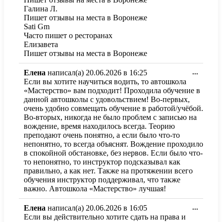
Галина Л.
Пишет отзывы на места в Воронеже
Sati Gm
Часто пишет о ресторанах
Елизавета
Пишет отзывы на места в Воронеже
Перекл
Елена
написал(а)
20.06.2026
в
16:25
...
этот
Если вы хотите научиться водить, то автошкола
метабо
«Мастерство» вам подходит! Проходила обучение в
в
данной автошколы с удовольствием! Во-первых,
другое
очень удобно совмещать обучение в работой/учёбой.
состоя
Во-вторых, никогда не было проблем с записью на
вождение, время находилось всегда. Теорию
преподают очень понятно, а если было что-то
непонятно, то всегда объяснят. Вождение проходило
в спокойной обстановке, без нервов. Если было что-
то непонятно, то инструктор подсказывал как
правильно, а как нет. Также на протяжении всего
обучения инструктор поддерживал, что также
важно. Автошкола «Мастерство» лучшая!
Перекл
Елена
написал(а)
20.06.2026
в
16:05
...
этот
Если вы действительно хотите сдать на права и
метабо