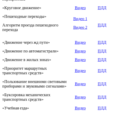
«Круговое движение»
Видео
ПДД
«Пешеходные переходы»
Видео 1
Алгоритм проезда пешеходного
ПДД
Видео 2
перехода
«Движение через жд пути»
Видео
ПДД
«Движение по автомагистрали»
Видео
ПДД
«Движение в жилых зонах»
Видео
ПДД
«Приоритет маршрутных
Видео
ПДД
транспортных средств»
«Пользование внешними световыми
Видео
ПДД
приборами и звуковыми сигналами»
«Буксировка механических
Видео
ПДД
транспортных средств»
«Учебная езда»
Видео
ПДД